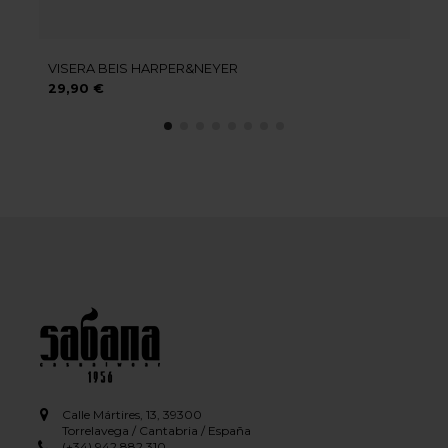
VISERA BEIS HARPER&NEYER
29,90 €
Calle Mártires, 13, 39300
Torrelavega / Cantabria / España
(+34) 942 882 310