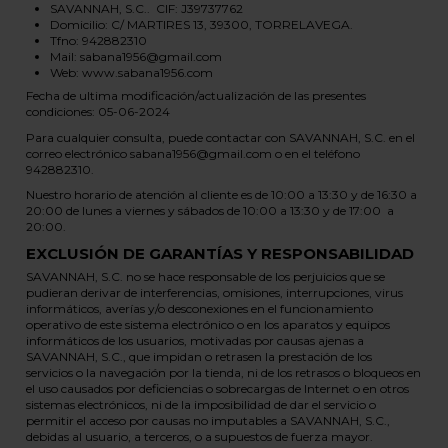
SAVANNAH, S.C.. CIF: J39737762
Domicilio: C/ MARTIRES 13, 39300, TORRELAVEGA.
Tfno: 942882310
Mail: sabana1956@gmail.com
Web: www.sabana1956.com
Fecha de ultima modificación/actualización de las presentes
condiciones: 05-06-2024
Para cualquier consulta, puede contactar con SAVANNAH, S.C. en el
correo electrónico sabana1956@gmail.com o en el teléfono
942882310.
Nuestro horario de atención al cliente es de 10:00 a 13:30 y de 16:30 a
20:00 de lunes a viernes y sábados de 10:00 a 13:30 y de 17:00 a
20:00.
EXCLUSIÓN DE GARANTÍAS Y RESPONSABILIDAD
SAVANNAH, S.C. no se hace responsable de los perjuicios que se
pudieran derivar de interferencias, omisiones, interrupciones, virus
informáticos, averías y/o desconexiones en el funcionamiento
operativo de este sistema electrónico o en los aparatos y equipos
informáticos de los usuarios, motivadas por causas ajenas a
SAVANNAH, S.C., que impidan o retrasen la prestación de los
servicios o la navegación por la tienda, ni de los retrasos o bloqueos en
el uso causados por deficiencias o sobrecargas de Internet o en otros
sistemas electrónicos, ni de la imposibilidad de dar el servicio o
permitir el acceso por causas no imputables a SAVANNAH, S.C.,
debidas al usuario, a terceros, o a supuestos de fuerza mayor.