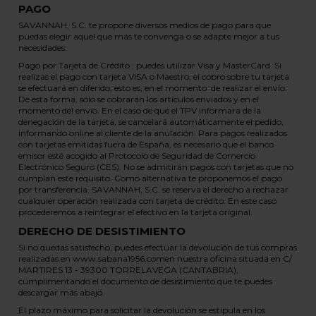
PAGO
SAVANNAH, S.C. te propone diversos medios de pago para que
puedas elegir aquel que más te convenga o se adapte mejor a tus
necesidades:
Pago por Tarjeta de Crédito : puedes utilizar Visa y MasterCard. Si
realizas el pago con tarjeta VISA o Maestro, el cobro sobre tu tarjeta
se efectuará en diferido, esto es, en el momento de realizar el envío.
De esta forma, sólo se cobrarán los artículos enviados y en el
momento del envío. En el caso de que el TPV informara de la
denegación de la tarjeta, se cancelará automáticamente el pedido,
informando online al cliente de la anulación. Para pagos realizados
con tarjetas emitidas fuera de España, es necesario que el banco
emisor esté acogido al Protocolo de Seguridad de Comercio
Electrónico Seguro (CES). No se admitirán pagos con tarjetas que no
cumplan este requisito. Como alternativa te proponemos el pago
por transferencia. SAVANNAH, S.C. se reserva el derecho a rechazar
cualquier operación realizada con tarjeta de crédito. En este caso
procederemos a reintegrar el efectivo en la tarjeta original.
DERECHO DE DESISTIMIENTO
Si no quedas satisfecho, puedes efectuar la devolución de tus compras
realizadas en www.sabana1956.comen nuestra oficina situada en C/
MARTIRES 13 - 39300 TORRELAVEGA (CANTABRIA),
cumplimentando el documento de desistimiento que te puedes
descargar más abajo.
El plazo máximo para solicitar la devolución se estipula en los