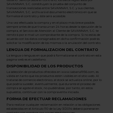
SAVANNAH, S.C. constituyen la prueba del conjunto de
transacciones realizadas entre SAVANNAH, S.C. y sus clientes.
SAVANNAH, S.C. archivará el documento electrónico en que se
formalice el contrato y éste será accesible.
Una vez efectuada la compra y en el plazo más breve posible,
siempre antes de que transcurran 24 horas desde la ejecución de la
compra, el Servicio de Atención al Cliente de SAVANNAH, S.C. te
remitirá por e-mail un comprobante de la compra. Si no estás de
acuerdo con los datos consignados en dicha confirmación podrás
solicitar la modificación de los mismos o la anulación del contrato.
LENGUA DE FORMALIZACION DEL CONTRATO
La lengua o lenguas en que podrá formalizarse el contrato en esta
pagina web es el castellano.
DISPONIBILIDAD DE LOS PRODUCTOS
La selección de productos ofrecidos en www.sabana1956.com, es
válida en tanto que los productos estén visibles en el sitio web. Al
tratarse de comercio electrónico, el stock se actualiza online, por lo
que podría suceder, eventualmente, que durante el proceso de
compra se agote el stock, no pudiéndose, por tanto, en estos
supuestos, continuar con la compraventa iniciada.
FORMA DE EFECTUAR RECLAMACIONES
Para realizar cualquier reclamación en relación a las obligaciones
establecidas en el Articulo 110 de la Ley 3/2014 deberá ponerse en
contacto con nosotros por correo electrónico en