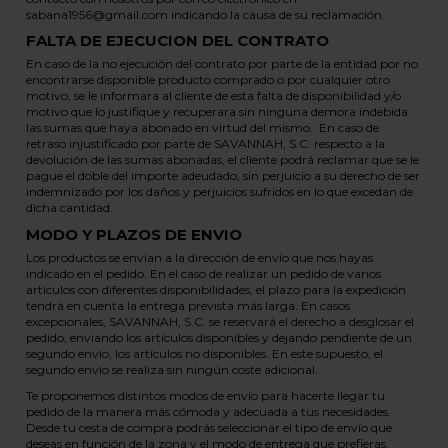
sabana1956@gmail.com indicando la causa de su reclamación.
FALTA DE EJECUCION DEL CONTRATO
En caso de la no ejecución del contrato por parte de la entidad por no
encontrarse disponible producto comprado o por cualquier otro
motivo, se le informara al cliente de esta falta de disponibilidad y/o
motivo que lo justifique y recuperara sin ninguna demora indebida
las sumas que haya abonado en virtud del mismo. En caso de
retraso injustificado por parte de SAVANNAH, S.C. respecto a la
devolución de las sumas abonadas, el cliente podrá reclamar que se le
pague el doble del importe adeudado, sin perjuicio a su derecho de ser
indemnizado por los daños y perjuicios sufridos en lo que excedan de
dicha cantidad.
MODO Y PLAZOS DE ENVIO
Los productos se envían a la dirección de envío que nos hayas
indicado en el pedido. En el caso de realizar un pedido de varios
artículos con diferentes disponibilidades, el plazo para la expedición
tendrá en cuenta la entrega prevista más larga. En casos
excepcionales, SAVANNAH, S.C. se reservará el derecho a desglosar el
pedido, enviando los artículos disponibles y dejando pendiente de un
segundo envío, los artículos no disponibles. En este supuesto, el
segundo envío se realiza sin ningún coste adicional.
Te proponemos distintos modos de envío para hacerte llegar tu
pedido de la manera más cómoda y adecuada a tus necesidades.
Desde tu cesta de compra podrás seleccionar el tipo de envío que
deseas en función de la zona y el modo de entrega que prefieras.