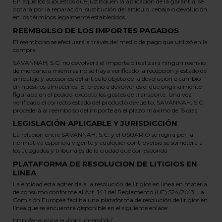
En aquéllos supuestos que justifiquen la aplicación de la garantía, se
optará por la reparación, sustitución del artículo, rebaja o devolución,
en los términos legalmente establecidos.
REEMBOLSO DE LOS IMPORTES PAGADOS
El reembolso se efectuará a través del medio de pago que utilizó en la
compra.
SAVANNAH, S.C. no devolverá el importe o realizará ningún reenvío
de mercancía mientras no se haya verificado la recepción y estado de
embalaje y accesorios del artículo objeto de la devolución o cambio
en nuestros almacenes. El precio a devolver es el que originalmente
figuraba en el pedido, excepto los gastos de transporte. Una vez
verificado el correcto estado del producto devuelto, SAVANNAH, S.C.
procederá al reembolso del importe en el plazo máximo de 15 días.
LEGISLACIÓN APLICABLE Y JURISDICCIÓN
La relación entre SAVANNAH, S.C. y el USUARIO se regirá por la
normativa española vigente y cualquier controversia se someterá a
los Juzgados y tribunales de la ciudad que corresponda
PLATAFORMA DE RESOLUCION DE LITIGIOS EN
LINEA
La entidad esta adherida a la resolución de litigios en línea en materia
de consumo conforme al Art. 14.1 del Reglamento (UE) 524/2013: La
Comisión Europea facilita una plataforma de resolución de litigios en
línea que se encuentra disponible en el siguiente enlace:
http://ec.europa.eu/consumers/odr/