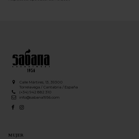
Calle Mártires, 13, 39300
Torrelavega / Cantabria / España
(+34) 942 882 310
info@sabana1956.com
MUJER