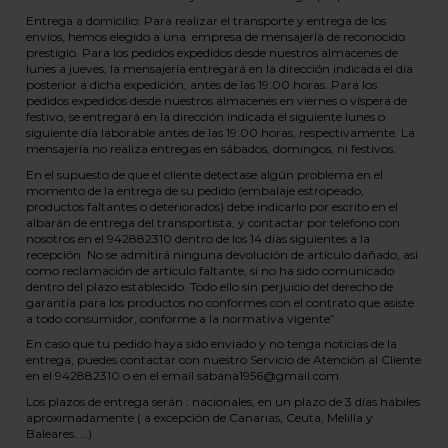
Entrega a domicilio: Para realizar el transporte y entrega de los
envíos, hemos elegido a una empresa de mensajería de reconocido
prestigio. Para los pedidos expedidos desde nuestros almacenes de
lunes a jueves, la mensajería entregará en la dirección indicada el día
posterior a dicha expedición, antes de las 19:00 horas. Para los
pedidos expedidos desde nuestros almacenes en viernes o víspera de
festivo, se entregará en la dirección indicada el siguiente lunes o
siguiente día laborable antes de las 19:00 horas, respectivamente. La
mensajería no realiza entregas en sábados, domingos, ni festivos.
En el supuesto de que el cliente detectase algún problema en el
momento de la entrega de su pedido (embalaje estropeado,
productos faltantes o deteriorados) debe indicarlo por escrito en el
albarán de entrega del transportista, y contactar por teléfono con
nosotros en el 942882310 dentro de los 14 días siguientes a la
recepción. No se admitirá ninguna devolución de artículo dañado, así
como reclamación de artículo faltante, si no ha sido comunicado
dentro del plazo establecido. Todo ello sin perjuicio del derecho de
garantía para los productos no conformes con el contrato que asiste
a todo consumidor, conforme a la normativa vigente”.
En caso que tu pedido haya sido enviado y no tenga noticias de la
entrega, puedes contactar con nuestro Servicio de Atención al Cliente
en el 942882310 o en el email sabana1956@gmail.com.
Los plazos de entrega serán : nacionales, en un plazo de 3 días hábiles
aproximadamente ( a excepción de Canarias, Ceuta, Melilla y
Baleares. …)