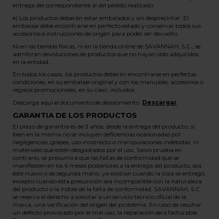
entrega del correspondiente al del pedido realizado.
e) Los productos deberán estar embalados y sin desprecintar. El
embalaje debe encontrarse en perfecto estado y conservar todos sus
accesorios e instrucciones de origen para poder ser devuelto.
Ni en las tiendas físicas, ni en la tienda online de SAVANNAH, S.C., se
admitirán devoluciones de productos que no hayan sido adquiridos
en la entidad.
En todos los casos, los productos deberán encontrarse en perfectas
condiciones, en su embalaje original y con los manuales, accesorios o
regalos promocionales, en su caso, incluidos.
Descarga aquí el documento de desistimiento.
Descargar
GARANTIA DE LOS PRODUCTOS
El plazo de garantía es de 3 años, desde la entrega del producto, si
bien en la misma no se incluyen deficiencias ocasionadas por
negligencias, golpes, uso incorrecto o manipulaciones indebidas, ni
materiales que estén desgastados por el uso. Salvo prueba en
contrario, se presumirá que las faltas de conformidad que se
manifiesten en los 6 meses posteriores a la entrega del producto, sea
éste nuevo o de segunda mano, ya existían cuando la cosa se entregó,
excepto cuando esta presunción sea incompatible con la naturaleza
del producto o la índole de la falta de conformidad. SAVANNAH, S.C.
se reserva el derecho a solicitar a un servicio técnico oficial de la
marca, una verificación del origen del problema. En caso de resultar
un defecto provocado por el mal uso, la reparación será facturable.