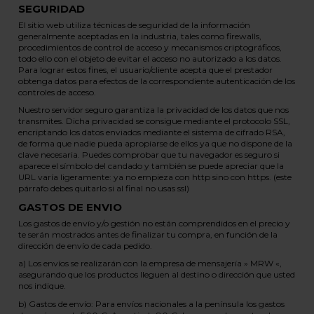
SEGURIDAD
El sitio web utiliza técnicas de seguridad de la información
generalmente aceptadas en la industria, tales como firewalls,
procedimientos de control de acceso y mecanismos criptográficos,
todo ello con el objeto de evitar el acceso no autorizado a los datos.
Para lograr estos fines, el usuario/cliente acepta que el prestador
obtenga datos para efectos de la correspondiente autenticación de los
controles de acceso.
Nuestro servidor seguro garantiza la privacidad de los datos que nos
transmites. Dicha privacidad se consigue mediante el protocolo SSL,
encriptando los datos enviados mediante el sistema de cifrado RSA,
de forma que nadie pueda apropiarse de ellos ya que no dispone de la
clave necesaria. Puedes comprobar que tu navegador es seguro si
aparece el símbolo del candado y también se puede apreciar que la
URL varía ligeramente: ya no empieza con http sino con https. (este
párrafo debes quitarlo si al final no usas ssl)
GASTOS DE ENVIO
Los gastos de envío y/o gestión no están comprendidos en el precio y
te serán mostrados antes de finalizar tu compra, en función de la
dirección de envío de cada pedido.
a) Los envíos se realizarán con la empresa de mensajería » MRW «,
asegurando que los productos lleguen al destino o dirección que usted
nos indique.
b) Gastos de envío: Para envíos nacionales a la península los gastos