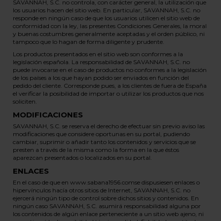
SAVANNAH, S.C. no controla, con carácter general, la utilización que
los usuarios hacen del sitio web. En particular, SAVANNAH, S.C. no
responde en ningún caso de que los usuarios utilicen el sitio web de
conformidad con la ley, las presentes Condiciones Generales, la moral
y buenas costumbres generalmente aceptadas y el orden público, ni
tampoco que lo hagan de forma diligente y prudente.
Los productos presentados en el sitio web son conformes a la
legislación española. La responsabilidad de SAVANNAH, S.C. no
puede invocarse en el caso de productos no conformes a la legislación
de los países a los que hayan podido ser enviados en función del
pedido del cliente. Corresponde pues, a los clientes de fuera de España
el verificar la posibilidad de importar o utilizar los productos que nos
soliciten.
MODIFICACIONES
SAVANNAH, S.C. se reserva el derecho de efectuar sin previo aviso las
modificaciones que considere oportunas en su portal, pudiendo
cambiar, suprimir o añadir tanto los contenidos y servicios que se
presten a través de la misma como la forma en la que éstos
aparezcan presentados o localizados en su portal.
ENLACES
En el caso de que en www.sabana1956.comse dispusiesen enlaces o
hipervínculos hacía otros sitios de Internet, SAVANNAH, S.C. no
ejercerá ningún tipo de control sobre dichos sitios y contenidos. En
ningún caso SAVANNAH, S.C. asumirá responsabilidad alguna por
los contenidos de algún enlace perteneciente a un sitio web ajeno, ni