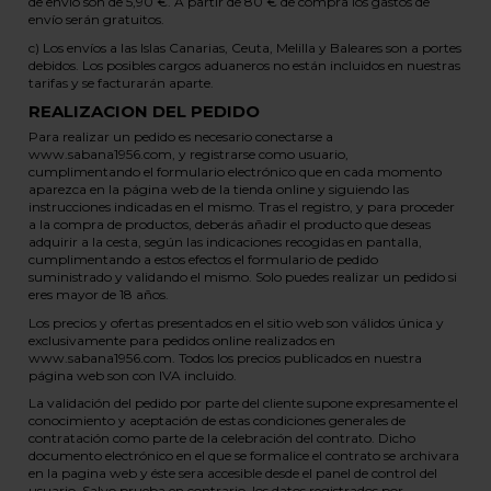
de envío son de 5,90 €. A partir de 80 € de compra los gastos de
envío serán gratuitos.
c) Los envíos a las Islas Canarias, Ceuta, Melilla y Baleares son a portes
debidos. Los posibles cargos aduaneros no están incluidos en nuestras
tarifas y se facturarán aparte.
REALIZACION DEL PEDIDO
Para realizar un pedido es necesario conectarse a
www.sabana1956.com, y registrarse como usuario,
cumplimentando el formulario electrónico que en cada momento
aparezca en la página web de la tienda online y siguiendo las
instrucciones indicadas en el mismo. Tras el registro, y para proceder
a la compra de productos, deberás añadir el producto que deseas
adquirir a la cesta, según las indicaciones recogidas en pantalla,
cumplimentando a estos efectos el formulario de pedido
suministrado y validando el mismo. Solo puedes realizar un pedido si
eres mayor de 18 años.
Los precios y ofertas presentados en el sitio web son válidos única y
exclusivamente para pedidos online realizados en
www.sabana1956.com. Todos los precios publicados en nuestra
página web son con IVA incluido.
La validación del pedido por parte del cliente supone expresamente el
conocimiento y aceptación de estas condiciones generales de
contratación como parte de la celebración del contrato. Dicho
documento electrónico en el que se formalice el contrato se archivara
en la pagina web y éste sera accesible desde el panel de control del
usuario. Salvo prueba en contrario, los datos registrados por