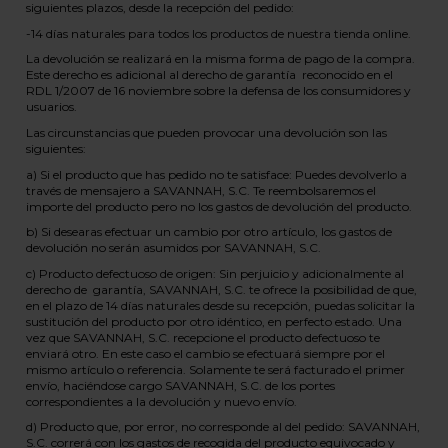
siguientes plazos, desde la recepción del pedido:
-14 días naturales para todos los productos de nuestra tienda online.
La devolución se realizará en la misma forma de pago de la compra.
Este derecho es adicional al derecho de garantía reconocido en el
RDL 1/2007 de 16 noviembre sobre la defensa de los consumidores y
usuarios.
Las circunstancias que pueden provocar una devolución son las
siguientes:
a) Si el producto que has pedido no te satisface: Puedes devolverlo a
través de mensajero a SAVANNAH, S.C. Te reembolsaremos el
importe del producto pero no los gastos de devolución del producto.
b) Si desearas efectuar un cambio por otro artículo, los gastos de
devolución no serán asumidos por SAVANNAH, S.C.
c) Producto defectuoso de origen: Sin perjuicio y adicionalmente al
derecho de garantía, SAVANNAH, S.C. te ofrece la posibilidad de que,
en el plazo de 14 días naturales desde su recepción, puedas solicitar la
sustitución del producto por otro idéntico, en perfecto estado. Una
vez que SAVANNAH, S.C. recepcione el producto defectuoso te
enviará otro. En este caso el cambio se efectuará siempre por el
mismo artículo o referencia. Solamente te será facturado el primer
envío, haciéndose cargo SAVANNAH, S.C. de los portes
correspondientes a la devolución y nuevo envío.
d) Producto que, por error, no corresponde al del pedido: SAVANNAH,
S.C. correrá con los gastos de recogida del producto equivocado y