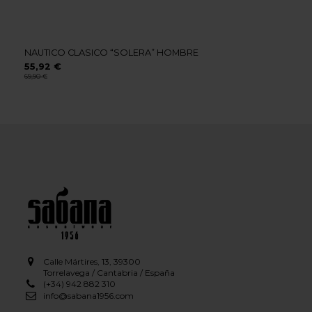
NAUTICO CLASICO “SOLERA” HOMBRE
55,92 €
69,90 €
Calle Mártires, 13, 39300
Torrelavega / Cantabria / España
(+34) 942 882 310
info@sabana1956.com