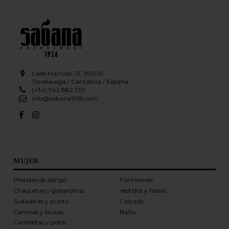
Calle Mártires, 13, 39300
Torrelavega / Cantabria / España
(+34) 942 882 310
info@sabana1956.com
MUJER
Prendas de abrigo
Pantalones
Chaquetas y gabardinas
Vestidos y faldas
Sudaderas y punto
Calzado
Camisas y blusas
Baño
Camisetas y polos