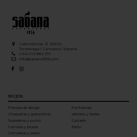
Calle Mártires, 13, 39300
Torrelavega / Cantabria / España
(+34) 942 882 310
info@sabana1956.com
MUJER
Prendas de abrigo
Pantalones
Chaquetas y gabardinas
Vestidos y faldas
Sudaderas y punto
Calzado
Camisas y blusas
Baño
Camisetas y polos