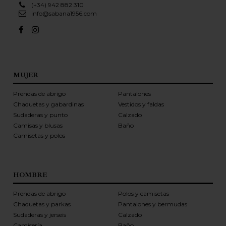
(+34) 942 882 310
info@sabana1956.com
MUJER
Prendas de abrigo
Pantalones
Chaquetas y gabardinas
Vestidos y faldas
Sudaderas y punto
Calzado
Camisas y blusas
Baño
Camisetas y polos
HOMBRE
Prendas de abrigo
Polos y camisetas
Chaquetas y parkas
Pantalones y bermudas
Sudaderas y jerseis
Calzado
Camisería
Baño