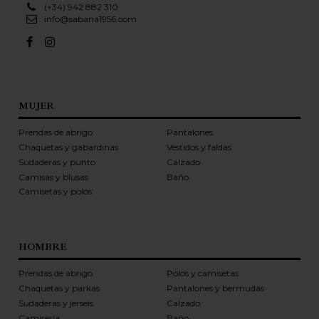
(+34) 942 882 310
info@sabana1956.com
MUJER
Prendas de abrigo
Pantalones
Chaquetas y gabardinas
Vestidos y faldas
Sudaderas y punto
Calzado
Camisas y blusas
Baño
Camisetas y polos
HOMBRE
Prendas de abrigo
Polos y camisetas
Chaquetas y parkas
Pantalones y bermudas
Sudaderas y jerseis
Calzado
Camisería
Baño