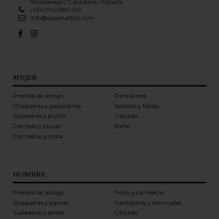
Torrelavega / Cantabria / España
(+34) 942 882 310
info@sabana1956.com
MUJER
Prendas de abrigo
Pantalones
Chaquetas y gabardinas
Vestidos y faldas
Sudaderas y punto
Calzado
Camisas y blusas
Baño
Camisetas y polos
HOMBRE
Prendas de abrigo
Polos y camisetas
Chaquetas y parkas
Pantalones y bermudas
Sudaderas y jerseis
Calzado