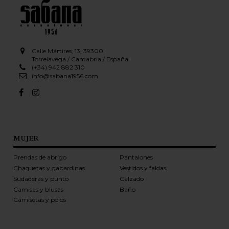
Calle Mártires, 13, 39300
Torrelavega / Cantabria / España
(+34) 942 882 310
info@sabana1956.com
MUJER
Prendas de abrigo
Pantalones
Chaquetas y gabardinas
Vestidos y faldas
Sudaderas y punto
Calzado
Camisas y blusas
Baño
Camisetas y polos