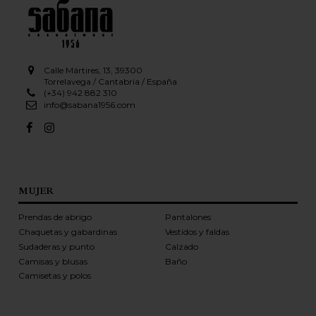
Calle Mártires, 13, 39300
Torrelavega / Cantabria / España
(+34) 942 882 310
info@sabana1956.com
MUJER
Prendas de abrigo
Pantalones
Chaquetas y gabardinas
Vestidos y faldas
Sudaderas y punto
Calzado
Camisas y blusas
Baño
Camisetas y polos