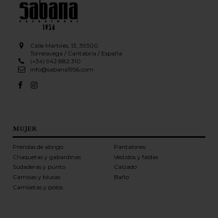
Calle Mártires, 13, 39300
Torrelavega / Cantabria / España
(+34) 942 882 310
info@sabana1956.com
MUJER
Prendas de abrigo
Pantalones
Chaquetas y gabardinas
Vestidos y faldas
Sudaderas y punto
Calzado
Camisas y blusas
Baño
Camisetas y polos