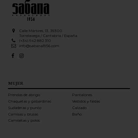
Calle Mártires, 13, 39300
Torrelavega / Cantabria / España
(+34) 942 882 310
info@sabana1956.com
MUJER
Prendas de abrigo
Pantalones
Chaquetas y gabardinas
Vestidos y faldas
Sudaderas y punto
Calzado
Camisas y blusas
Baño
Camisetas y polos