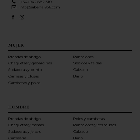
(+34) 942 882 310
info@sabana1956.com
MUJER
Prendas de abrigo
Pantalones
Chaquetas y gabardinas
Vestidos y faldas
Sudaderas y punto
Calzado
Camisas y blusas
Baño
Camisetas y polos
HOMBRE
Prendas de abrigo
Polos y camisetas
Chaquetas y parkas
Pantalones y bermudas
Sudaderas y jerseis
Calzado
Camisería
Baño